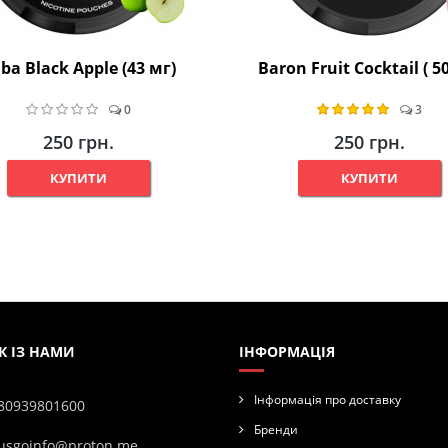
ba Black Apple (43 мг)
Baron Fruit Cocktail ( 5
0
3
250 грн.
250 грн.
КУПИТИ
КУПИТИ
К ІЗ НАМИ
ІНФОРМАЦІЯ
Інформація про доставку
80939801600
Бренди
usgoinfo@proton.me