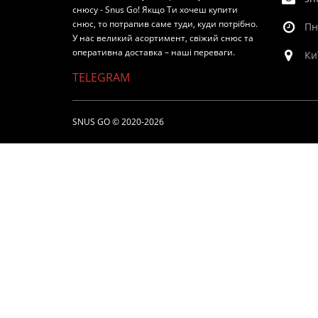
снюсу - Snus Go! Якщо Ти хочеш купити
снюс, то потрапив саме туди, куди потрібно.
Пн
У нас великий асортимент, свіжий снюс та
оперативна доставка – наші переваги.
Ки
TELEGRAM
SNUS GO © 2020-2026