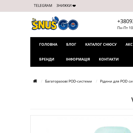
TELEGRAM
ЗНИЖКИ ❤️
+3809
Пн-Пт 10
ГОЛОВНА
БЛОГ
КАТАЛОГ СНЮСУ
АКС
БРЕНДИ
ІНФОРМАЦІЯ
КОНТАКТИ
Багаторазові POD-системи
Рідини для POD с