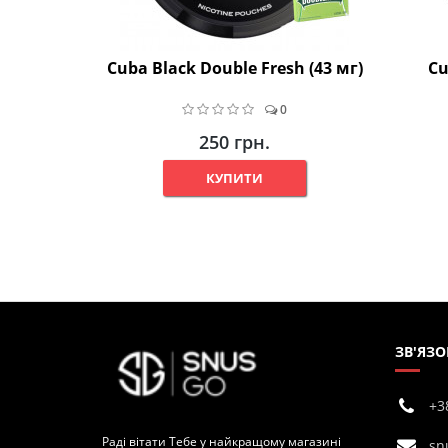
Cuba Black Double Fresh (43 мг)
Cu
0
250 грн.
КУПИТИ
ЗВ'ЯЗО
+3
Раді вітати Тебе у найкращому магазині
sn