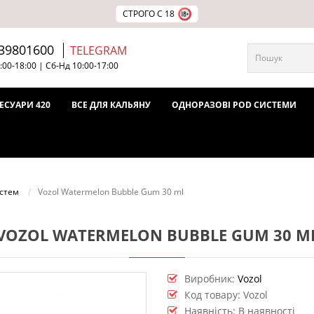
СТРОГО С 18
39801600
TELEGRAM
:00-18:00 | Сб-Нд 10:00-17:00
ЕСУАРИ 420
ВСЕ ДЛЯ КАЛЬЯНУ
ОДНОРАЗОВІ POD СИСТЕМИ
истем
Vozol Watermelon Bubble Gum 30 ml
VOZOL WATERMELON BUBBLE GUM 30 M
Виробник:
Vozol
Код товару:
Vozol
Наявність: В наявності