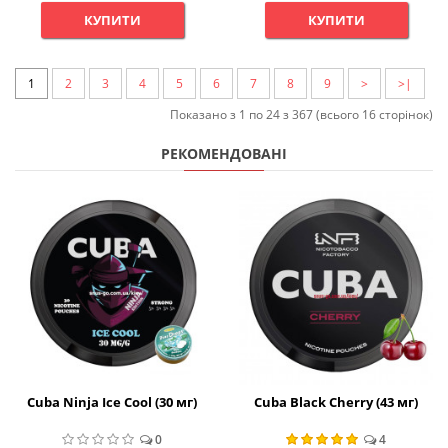
КУПИТИ
КУПИТИ
1
2
3
4
5
6
7
8
9
>
>|
Показано з 1 по 24 з 367 (всього 16 сторінок)
РЕКОМЕНДОВАНІ
Cuba Ninja Ice Cool (30 мг)
Cuba Black Cherry (43 мг)
0
4