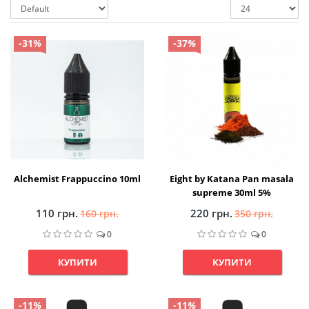
-31
%
-37
%
Alchemist Frappuccino 10ml
Eight by Katana Pan masala
supreme 30ml 5%
110 грн.
220 грн.
160 грн.
350 грн.
0
0
КУПИТИ
КУПИТИ
-11
%
-11
%