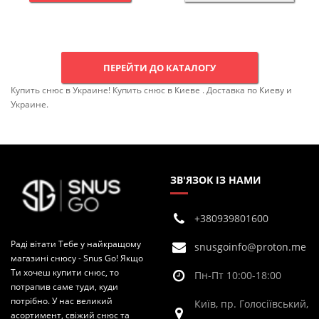
ПЕРЕЙТИ ДО КАТАЛОГУ
Купить снюс в Украине! Купить снюс в Киеве . Доставка по Киеву и
Украине.
ЗВ'ЯЗОК ІЗ НАМИ
+380939801600
Раді вітати Тебе у найкращому
snusgoinfo@proton.me
магазині снюсу - Snus Go! Якщо
Ти хочеш купити снюс, то
Пн-Пт 10:00-18:00
потрапив саме туди, куди
потрібно. У нас великий
Київ, пр. Голосіївський,
асортимент, свіжий снюс та