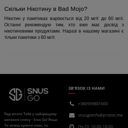
Скільки Нікотину в Bad Mojo?
Нікотин у пакетиках варіюється від 20 мг/г до 60 мг/г. 
Останні рекомендую тим, хто вже має досвід з 
нікотиновими продуктами. Наразі в нашому магазині є 
тільки пакетики з 60 мг/г.
ЗВ'ЯЗОК ІЗ НАМИ
+380939801600
Раді вітати Тебе у найкращому
snusgoinfo@proton.me
магазині снюсу - Snus Go! Якщо
Ти хочеш купити снюс, то
Пн-Пт 10:00-18:00