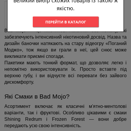
великий вибір схожих товарів із такою ж
якістю.
ПЕРЕЙТИ В КАТАЛОГ
Bad Mojo — це нікотинові пакетики без тютюну, які 
забезпечують інтенсивний нікотиновий досвід. Назва та 
дизайн баночки натякають на стару відеогру «Поганий 
Моджо», тож якщо ви грали в неї, цей снюс може 
викликати приємні спогади.
Пакетики мають тонкий формат, що дозволяє легко і 
непомітно використовувати їх. Просто вставте під 
верхню губу, і ви відчуєте всі переваги без зайвого 
дискомфорту.
Які Смаки в Bad Mojo?
Асортимент включає як класичні м'ятно-ментолові 
варіанти, так і фруктові. Особливо цікавими є смаки 
Shining Redrum і Frozen Forest — вони добре 
передають усю свою інтенсивність.