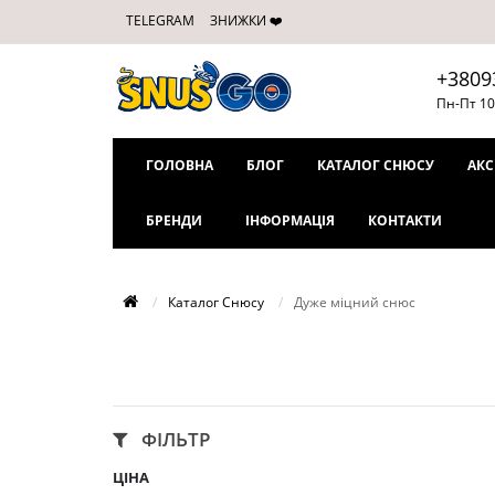
TELEGRAM
ЗНИЖКИ ❤️
+3809
Пн-Пт 10
ГОЛОВНА
БЛОГ
КАТАЛОГ СНЮСУ
АКС
БРЕНДИ
ІНФОРМАЦІЯ
КОНТАКТИ
Каталог Снюсу
Дуже міцний снюс
ФІЛЬТР
ЦІНА