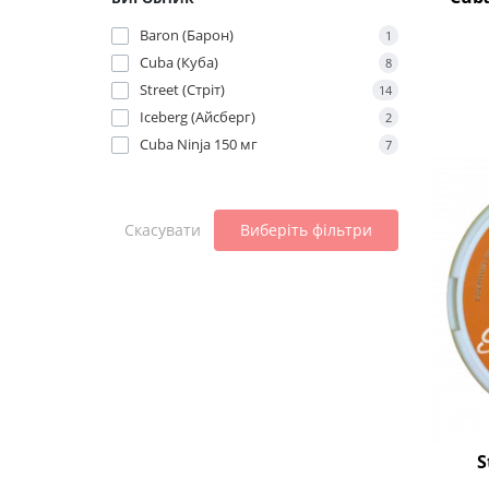
Baron (Барон)
1
Cuba (Куба)
8
Street (Стріт)
14
Iceberg (Айсберг)
2
Cuba Ninja 150 мг
7
Скасувати
Виберіть фільтри
S