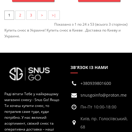
1
2
3
>
>|
Показано з 1 по 24 з 53 (всього 3 сторінок)
Купить снюс в Украине! Купить снюс в Киеве . Доставка по Киеву и
Украине.
ЗВ'ЯЗОК ІЗ НАМИ
+380939801600
Раді вітати Тебе у найкращому
snusgoinfo@proton.me
магазині снюсу - Snus Go! Якщо
Ти хочеш купити снюс, то
Пн-Пт 10:00-18:00
потрапив саме туди, куди
потрібно. У нас великий
Київ, пр. Голосіївський,
асортимент, свіжий снюс та
68
оперативна доставка – наші