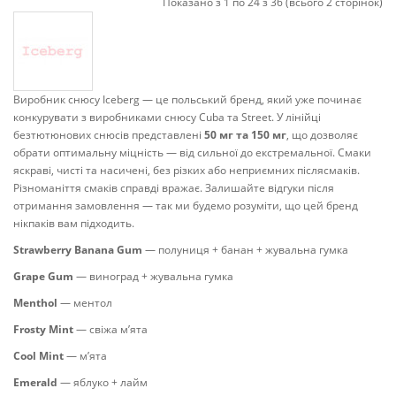
Показано з 1 по 24 з 36 (всього 2 сторінок)
Виробник снюсу Iceberg — це польський бренд, який уже починає
конкурувати з виробниками снюсу Cuba та Street. У лінійці
безтютюнових снюсів представлені
50 мг та 150 мг
, що дозволяє
обрати оптимальну міцність — від сильної до екстремальної. Смаки
яскраві, чисті та насичені, без різких або неприємних післясмаків.
Різноманіття смаків справді вражає. Залишайте відгуки після
отримання замовлення — так ми будемо розуміти, що цей бренд
нікпаків вам підходить.
Strawberry Banana Gum
— полуниця + банан + жувальна гумка
Grape Gum
— виноград + жувальна гумка
Menthol
— ментол
Frosty Mint
— свіжа м’ята
Cool Mint
— м’ята
Emerald
— яблуко + лайм