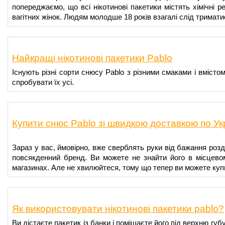
попереджаємо, що всі нікотинові пакетики містять хімічні р
вагітних жінок. Людям молодше 18 років взагалі слід триматис
Найкращі нікотинові пакетики Pablo
Існують різні сорти снюсу Pablo з різними смаками і вмістом 
спробувати їх усі.
Купити снюс Pablo зі швидкою доставкою по Ук
Зараз у вас, ймовірно, вже сверблять руки від бажання розд
повсякденний бренд. Ви можете не знайти його в місцевом
магазинах. Але не хвилюйтеся, тому що тепер ви можете куп
Як використовувати нікотинові пакетики pablo?
Ви дістаєте пакетик із банки і поміщаєте його під верхню г