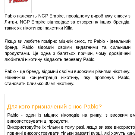
Pablo належить NGP Empire, провідному виробнику снюсу з 
Литви. NGP Empire відповідає за створення інших брендів, 
таких як нікотинові пакетики Killa. 
Якщо ви любите помірно міцний снюс, то Pablo - ідеальний 
бренд. Pablo відомий своїми видатними та сильними 
продуктами. Це одна з багатьох причин, чому досвідчені 
любителі нікотину віддають перевагу Pablo. 
Pablo - це бренд, відомий своїми високими рівнями нікотину. 
Найнижча концентрація нікотину, яку пропонує Pablo, 
становить близько 30 мг нікотину.
Для кого призначений снюс Pablo?
Pablo - один із міцних нікоподів на ринку, з високим вмі
використовувати ці продукти. 
Використовуйте їх тільки в тому разі, якщо ви вже використов
повинні використовувати тільки завзяті курці, які хочуть ки