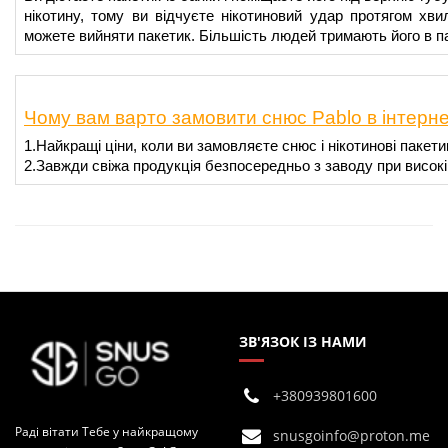
нікотину, тому ви відчуєте нікотиновий удар протягом хв
можете вийняти пакетик. Більшість людей тримають його в п
Чому вам варто замовити снюс Pablo в інтерне
1.Найкращі ціни, коли ви замовляєте снюс і нікотинові пакети
2.Завжди свіжа продукція безпосередньо з заводу при високі
ЗВ'ЯЗОК ІЗ НАМИ
+380939801600
Раді вітати Тебе у найкращому
snusgoinfo@proton.me