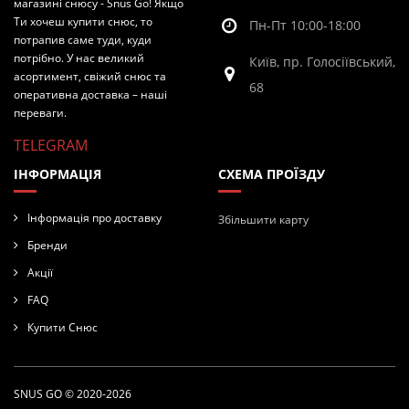
магазині снюсу - Snus Go! Якщо
Ти хочеш купити снюс, то
Пн-Пт 10:00-18:00
потрапив саме туди, куди
потрібно. У нас великий
Київ, пр. Голосіївський,
асортимент, свіжий снюс та
68
оперативна доставка – наші
переваги.
TELEGRAM
ІНФОРМАЦІЯ
СХЕМА ПРОЇЗДУ
Інформація про доставку
Збільшити карту
Бренди
Акції
FAQ
Купити Снюс
SNUS GO © 2020-2026