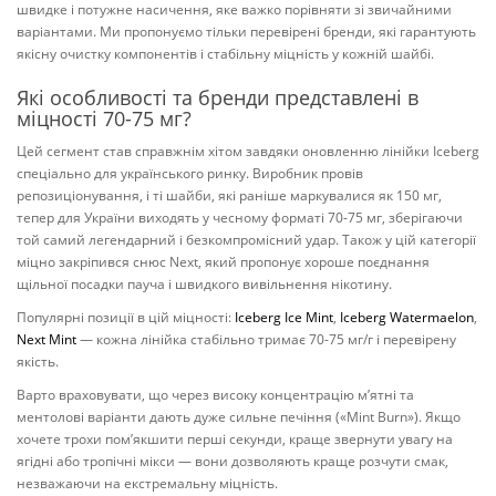
швидке і потужне насичення, яке важко порівняти зі звичайними
варіантами. Ми пропонуємо тільки перевірені бренди, які гарантують
якісну очистку компонентів і стабільну міцність у кожній шайбі.
Які особливості та бренди представлені в
міцності 70-75 мг?
Цей сегмент став справжнім хітом завдяки оновленню лінійки Iceberg
спеціально для українського ринку. Виробник провів
репозиціонування, і ті шайби, які раніше маркувалися як 150 мг,
тепер для України виходять у чесному форматі 70-75 мг, зберігаючи
той самий легендарний і безкомпромісний удар. Також у цій категорії
міцно закріпився снюс Next, який пропонує хороше поєднання
щільної посадки пауча і швидкого вивільнення нікотину.
Популярні позиції в цій міцності:
Iceberg Ice Mint
,
Iceberg Watermaelon
,
Next Mint
— кожна лінійка стабільно тримає 70-75 мг/г і перевірену
якість.
Варто враховувати, що через високу концентрацію м’ятні та
ментолові варіанти дають дуже сильне печіння («Mint Burn»). Якщо
хочете трохи пом’якшити перші секунди, краще звернути увагу на
ягідні або тропічні мікси — вони дозволяють краще розчути смак,
незважаючи на екстремальну міцність.