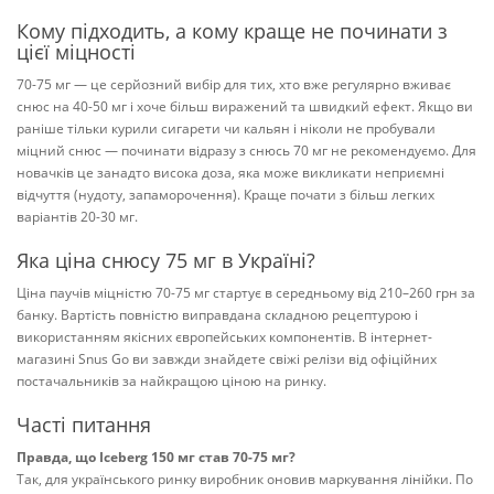
Кому підходить, а кому краще не починати з
цієї міцності
70-75 мг — це серйозний вибір для тих, хто вже регулярно вживає
снюс на 40-50 мг і хоче більш виражений та швидкий ефект. Якщо ви
раніше тільки курили сигарети чи кальян і ніколи не пробували
міцний снюс — починати відразу з снюсь 70 мг не рекомендуємо. Для
новачків це занадто висока доза, яка може викликати неприємні
відчуття (нудоту, запаморочення). Краще почати з більш легких
варіантів 20-30 мг.
Яка ціна снюсу 75 мг в Україні?
Ціна паучів міцністю 70-75 мг стартує в середньому від 210–260 грн за
банку. Вартість повністю виправдана складною рецептурою і
використанням якісних європейських компонентів. В інтернет-
магазині Snus Go ви завжди знайдете свіжі релізи від офіційних
постачальників за найкращою ціною на ринку.
Часті питання
Правда, що Iceberg 150 мг став 70-75 мг?
Так, для українського ринку виробник оновив маркування лінійки. По