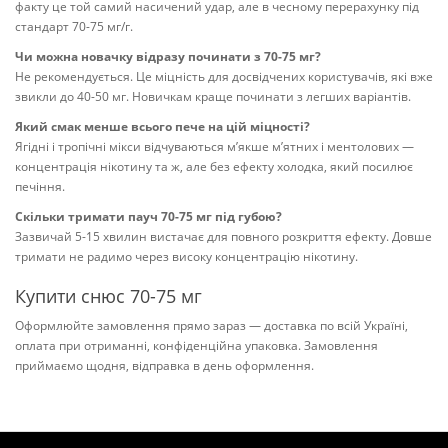
факту це той самий насичений удар, але в чесному перерахунку під
стандарт 70-75 мг/г.
Чи можна новачку відразу починати з 70-75 мг?
Не рекомендується. Це міцність для досвідчених користувачів, які вже
звикли до 40-50 мг. Новичкам краще починати з легших варіантів.
Який смак менше всього пече на цій міцності?
Ягідні і тропічні мікси відчуваються м’якше м’ятних і ментолових —
концентрація нікотину та ж, але без ефекту холодка, який посилює
печіння.
Скільки тримати пауч 70-75 мг під губою?
Зазвичай 5-15 хвилин вистачає для повного розкриття ефекту. Довше
тримати не радимо через високу концентрацію нікотину.
Купити снюс 70-75 мг
Оформлюйте замовлення прямо зараз — доставка по всій Україні,
оплата при отриманні, конфіденційна упаковка. Замовлення
приймаємо щодня, відправка в день оформлення.