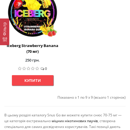
Фільтр
Iceberg Strawberry Banana
(70 мг)
250 грн.
0
КУПИТИ
Показано з 1 по 9 з 9 (всього 1 сторінок)
В цьому розділі каталогу Snus Go ви можете купити снюс 70-75 мг —
це категорія екстремально
міцних нікотинових паучів
, створена
спеціально для самих досвідчених користувачів. Такі позиції дають