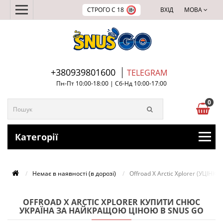
СТРОГО С 18
ВХІД
МОВА
+380939801600
TELEGRAM
Пн-Пт 10:00-18:00 | Сб-Нд 10:00-17:00
0
Категорії
Немає в наявності (в дорозі)
Offroad X Arctic Xplorer (УЦІН
OFFROAD X ARCTIC XPLORER КУПИТИ СНЮС
УКРАЇНА ЗА НАЙКРАЩОЮ ЦІНОЮ В SNUS GO