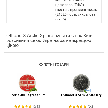
мікрокристалічна
целюлоза (E460),
нікотин, пропіленгліколь
(E1520), сіль, сукралоза
(E955).
Offroad X Arctic Xplorer купити снюс Київ і 
розсипний снюс Україна за найкращою 
ціною
СУПУТНІ ТОВАРИ
Siberia -80 Degrees Slim
Thunder X Slim White Dry
13
2