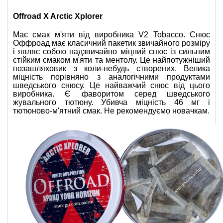
Offroad X Arctic Xplorer
Має смак м'яти від виробника V2 Tobacco. Снюс 
Оффроад має класичний пакетик звичайного розміру 
і являє собою надзвичайно міцний снюс із сильним 
стійким смаком м'яти та ментолу. Це найпотужніший 
позашляховик з коли-небудь створених. Велика 
міцність порівняно з аналогічними продуктами 
шведського снюсу. Це найважчий снюс від цього 
виробника. Є фаворитом серед шведського 
жувального тютюну. Убивча міцність 46 мг і 
тютюново-м'ятний смак. Не рекомендуємо новачкам.