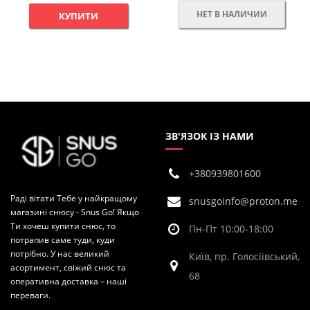
НЕТ В НАЛИЧИИ
КУПИТИ
ЗВ'ЯЗОК ІЗ НАМИ
+380939801600
Раді вітати Тебе у найкращому
snusgoinfo@proton.me
магазині снюсу - Snus Go! Якщо
Ти хочеш купити снюс, то
Пн-Пт 10:00-18:00
потрапив саме туди, куди
потрібно. У нас великий
Київ, пр. Голосіївський,
асортимент, свіжий снюс та
68
оперативна доставка – наші
переваги.