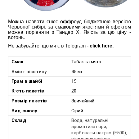
Можна назвати снюс оффроуд бюджетною версією 
Червоної сибірі
, за смаковими якостями й ефектом 
можна порівняти з Тандер Х. Якість за цю ціну - 
вогонь.
Не забувайте, що ми є в Telegram
-
click here.
Смак
Табак та мята
Вміст нікотину
45 мг
Грам в шайбі
15
К-сть пакетів
20
Розмір
пакетів
Звичайний
Вид снюсу
Сірий
Склад
Вода, натуральні
ароматизатори,
карбонати натрію (E500),