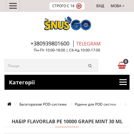
СТРОГО С 18
ВХІД
МОВА
+380939801600
TELEGRAM
Пн-Пт 10:00-18:00 | Сб-Нд 10:00-17:00
0
Категорії
Багаторазові POD-системи
Рідини для POD систем
Набір
НАБІР FLAVORLAB PE 10000 GRAPE MINT 30 ML