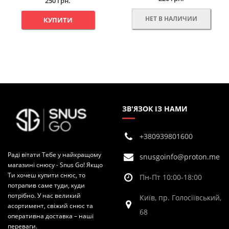
250 грн.
НЕТ В НАЛИЧИИ
КУПИТИ
ЗВ'ЯЗОК ІЗ НАМИ
+380939801600
Раді вітати Тебе у найкращому
snusgoinfo@proton.me
магазині снюсу - Snus Go! Якщо
Ти хочеш купити снюс, то
Пн-Пт 10:00-18:00
потрапив саме туди, куди
потрібно. У нас великий
Київ, пр. Голосіївський,
асортимент, свіжий снюс та
68
оперативна доставка – наші
переваги.