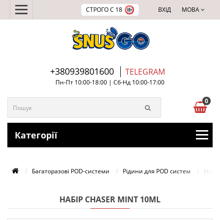
СТРОГО С 18
ВХІД
МОВА
+380939801600
TELEGRAM
Пн-Пт 10:00-18:00 | Сб-Нд 10:00-17:00
0
Категорії
Багаторазові POD-системи
Рідини для POD систем
Набір
НАБІР CHASER MINT 10ML