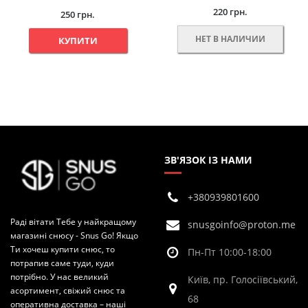
220 грн.
250 грн.
НЕТ В НАЛИЧИИ
КУПИТИ
ЗВ'ЯЗОК ІЗ НАМИ
+380939801600
Раді вітати Тебе у найкращому
snusgoinfo@proton.me
магазині снюсу - Snus Go! Якщо
Ти хочеш купити снюс, то
Пн-Пт 10:00-18:00
потрапив саме туди, куди
потрібно. У нас великий
Київ, пр. Голосіївський,
асортимент, свіжий снюс та
68
оперативна доставка – наші