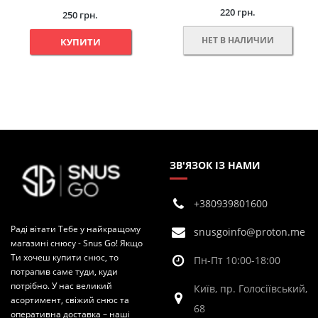
220 грн.
250 грн.
НЕТ В НАЛИЧИИ
КУПИТИ
ЗВ'ЯЗОК ІЗ НАМИ
+380939801600
Раді вітати Тебе у найкращому
snusgoinfo@proton.me
магазині снюсу - Snus Go! Якщо
Ти хочеш купити снюс, то
Пн-Пт 10:00-18:00
потрапив саме туди, куди
потрібно. У нас великий
Київ, пр. Голосіївський,
асортимент, свіжий снюс та
68
оперативна доставка – наші