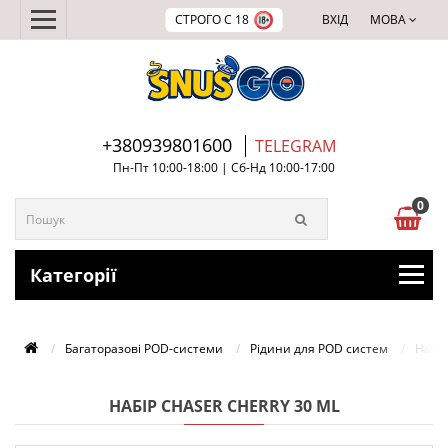
СТРОГО С 18
ВХІД
МОВА
+380939801600
TELEGRAM
Пн-Пт 10:00-18:00 | Сб-Нд 10:00-17:00
0
Категорії
Багаторазові POD-системи
Рідини для POD систем
Набір
НАБІР CHASER CHERRY 30 ML