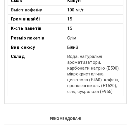
Смак
Кавун
Вміст кофеїну
100 мг/г
Грам в шайбі
15
К-сть пакетів
15
Розмір
пакетів
Слім
Вид снюсу
Білий
Склад
Вода, натуральні
ароматизатори,
карбонати натрію (E500),
мікрокристалічна
целюлоза (E460), кофеїн,
пропіленгліколь (E1520),
сіль, сукралоза (E955).
РЕКОМЕНДОВАНІ