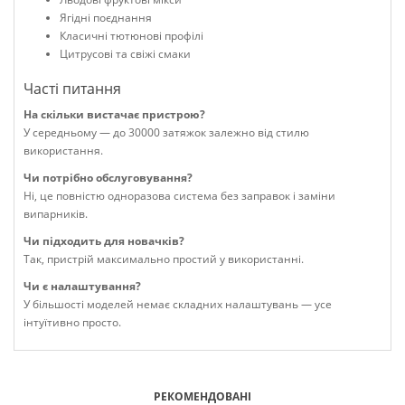
Ягідні поєднання
Класичні тютюнові профілі
Цитрусові та свіжі смаки
Часті питання
На скільки вистачає пристрою?
У середньому — до 30000 затяжок залежно від стилю
використання.
Чи потрібно обслуговування?
Ні, це повністю одноразова система без заправок і заміни
випарників.
Чи підходить для новачків?
Так, пристрій максимально простий у використанні.
Чи є налаштування?
У більшості моделей немає складних налаштувань — усе
інтуїтивно просто.
РЕКОМЕНДОВАНІ