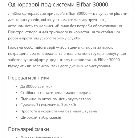
Одноразові под-системи Elfbar 30000
Лінійка одноразових пристроїв Elfbar 30000 — це сучасне рішення
для користувачів, які цінують максимальну зручність,
автономність та насичений смак без потреби обслуговування.
Пристрої створені для тривалого використання та стабільної
роботи протягом усього терміну служби.
Головна особливість серії — збільшена кількість затяжок,
покращена смакопередача та оновлена конструкція корпусу, що
забезпечує комфорт у щоденному використанні. Elfbar 30000
підходить як новачкам, так і досвідченим користувачам.
Переваги лінійки
До 30000 затяжок
Стабільна та насичена смакопередача
Підвищена автономність акумулятора
Сучасний і компактний дизайн
Простота використання без налаштувань
Широкий вибір смаків
Популярні смаки
Льодові фруктові мікси