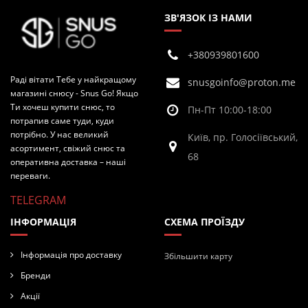
ЗВ'ЯЗОК ІЗ НАМИ
+380939801600
Раді вітати Тебе у найкращому
snusgoinfo@proton.me
магазині снюсу - Snus Go! Якщо
Ти хочеш купити снюс, то
Пн-Пт 10:00-18:00
потрапив саме туди, куди
потрібно. У нас великий
Київ, пр. Голосіївський,
асортимент, свіжий снюс та
68
оперативна доставка – наші
переваги.
TELEGRAM
ІНФОРМАЦІЯ
СХЕМА ПРОЇЗДУ
Інформація про доставку
Збільшити карту
Бренди
Акції