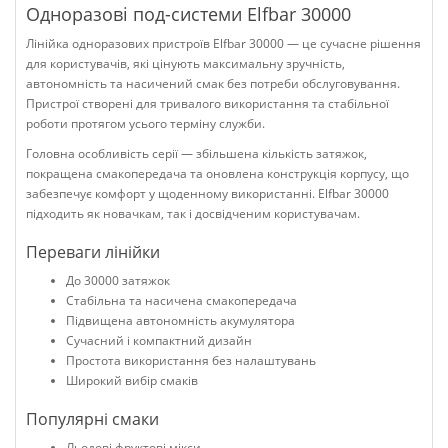
Одноразові под-системи Elfbar 30000
Лінійка одноразових пристроїв Elfbar 30000 — це сучасне рішення
для користувачів, які цінують максимальну зручність,
автономність та насичений смак без потреби обслуговування.
Пристрої створені для тривалого використання та стабільної
роботи протягом усього терміну служби.
Головна особливість серії — збільшена кількість затяжок,
покращена смакопередача та оновлена конструкція корпусу, що
забезпечує комфорт у щоденному використанні. Elfbar 30000
підходить як новачкам, так і досвідченим користувачам.
Переваги лінійки
До 30000 затяжок
Стабільна та насичена смакопередача
Підвищена автономність акумулятора
Сучасний і компактний дизайн
Простота використання без налаштувань
Широкий вибір смаків
Популярні смаки
Льодові фруктові мікси