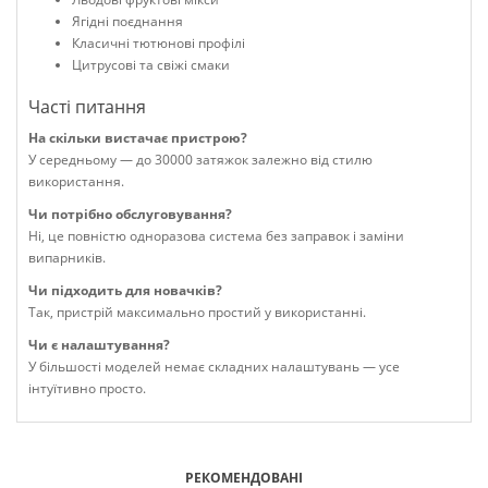
Ягідні поєднання
Класичні тютюнові профілі
Цитрусові та свіжі смаки
Часті питання
На скільки вистачає пристрою?
У середньому — до 30000 затяжок залежно від стилю
використання.
Чи потрібно обслуговування?
Ні, це повністю одноразова система без заправок і заміни
випарників.
Чи підходить для новачків?
Так, пристрій максимально простий у використанні.
Чи є налаштування?
У більшості моделей немає складних налаштувань — усе
інтуїтивно просто.
РЕКОМЕНДОВАНІ