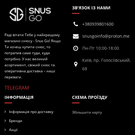
ЗВ'ЯЗОК ІЗ НАМИ
+380939801600
Раді вітати Тебе у найкращому
snusgoinfo@proton.me
магазині снюсу - Snus Go! Якщо
Ти хочеш купити снюс, то
Пн-Пт 10:00-18:00
потрапив саме туди, куди
потрібно. У нас великий
Київ, пр. Голосіївський,
асортимент, свіжий снюс та
68
оперативна доставка – наші
переваги.
TELEGRAM
ІНФОРМАЦІЯ
СХЕМА ПРОЇЗДУ
Інформація про доставку
Збільшити карту
Бренди
Акції