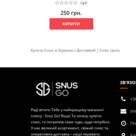
0
250 грн.
КУПИТИ
Купить Cнюс в Украине c Доставкой | Снюс Цена
ЗВ'ЯЗО
+3
Раді вітати Тебе у найкращому магазині
sn
снюсу - Snus Go! Якщо Ти хочеш купити
снюс, то потрапив саме туди, куди потрібно.
Пн
У нас великий асортимент, свіжий снюс та
оперативна доставка – наші переваги.
Ки