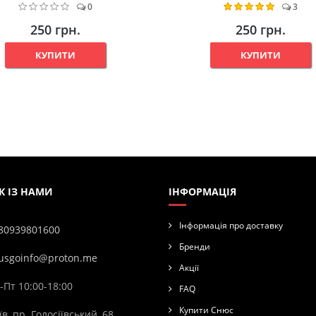
0
3
250 грн.
250 грн.
КУПИТИ
КУПИТИ
К ІЗ НАМИ
ІНФОРМАЦІЯ
Інформація про доставку
80939801600
Бренди
usgoinfo@proton.me
Акції
-Пт 10:00-18:00
FAQ
Купити Снюс
їв, пр. Голосіївський, 68