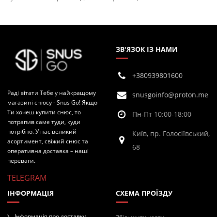
ЗВ'ЯЗОК ІЗ НАМИ
+380939801600
Раді вітати Тебе у найкращому
snusgoinfo@proton.me
магазині снюсу - Snus Go! Якщо
Ти хочеш купити снюс, то
Пн-Пт 10:00-18:00
потрапив саме туди, куди
потрібно. У нас великий
Київ, пр. Голосіївський,
асортимент, свіжий снюс та
68
оперативна доставка – наші
переваги.
TELEGRAM
ІНФОРМАЦІЯ
СХЕМА ПРОЇЗДУ
Інформація про доставку