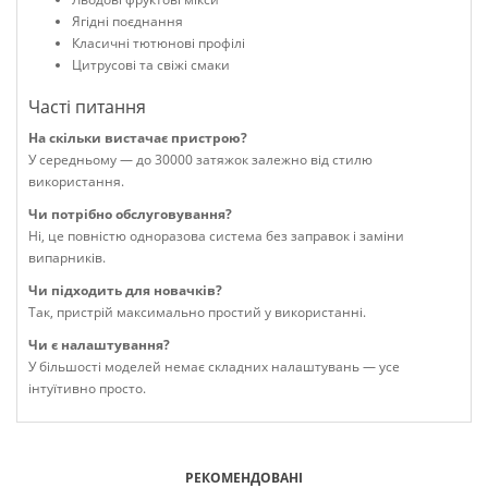
Ягідні поєднання
Класичні тютюнові профілі
Цитрусові та свіжі смаки
Часті питання
На скільки вистачає пристрою?
У середньому — до 30000 затяжок залежно від стилю
використання.
Чи потрібно обслуговування?
Ні, це повністю одноразова система без заправок і заміни
випарників.
Чи підходить для новачків?
Так, пристрій максимально простий у використанні.
Чи є налаштування?
У більшості моделей немає складних налаштувань — усе
інтуїтивно просто.
РЕКОМЕНДОВАНІ