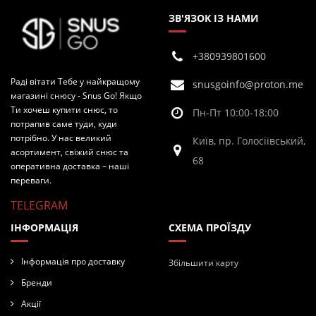
ЗВ'ЯЗОК ІЗ НАМИ
+380939801600
Раді вітати Тебе у найкращому
snusgoinfo@proton.me
магазині снюсу - Snus Go! Якщо
Ти хочеш купити снюс, то
Пн-Пт 10:00-18:00
потрапив саме туди, куди
потрібно. У нас великий
Київ, пр. Голосіївський,
асортимент, свіжий снюс та
68
оперативна доставка – наші
переваги.
TELEGRAM
ІНФОРМАЦІЯ
СХЕМА ПРОЇЗДУ
Інформація про доставку
Збільшити карту
Бренди
Акції