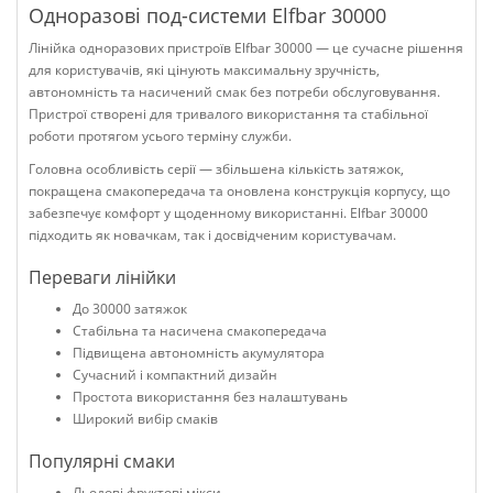
Одноразові под-системи Elfbar 30000
Лінійка одноразових пристроїв Elfbar 30000 — це сучасне рішення
для користувачів, які цінують максимальну зручність,
автономність та насичений смак без потреби обслуговування.
Пристрої створені для тривалого використання та стабільної
роботи протягом усього терміну служби.
Головна особливість серії — збільшена кількість затяжок,
покращена смакопередача та оновлена конструкція корпусу, що
забезпечує комфорт у щоденному використанні. Elfbar 30000
підходить як новачкам, так і досвідченим користувачам.
Переваги лінійки
До 30000 затяжок
Стабільна та насичена смакопередача
Підвищена автономність акумулятора
Сучасний і компактний дизайн
Простота використання без налаштувань
Широкий вибір смаків
Популярні смаки
Льодові фруктові мікси