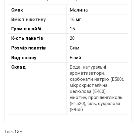
Малина
Смак
Вміст нікотину
16 мг
Грам в шайбі
15
К-сть пакетів
20
Розмір
пакетів
Слім
Вид снюсу
Білий
Склад
Вода, натуральні
ароматизатори,
карбонати натрію (E500),
мікрокристалічна
целюлоза (E460),
нікотин, пропіленгліколь
(E1520), сіль, сукралоза
(E955).
Теги:
16 мг