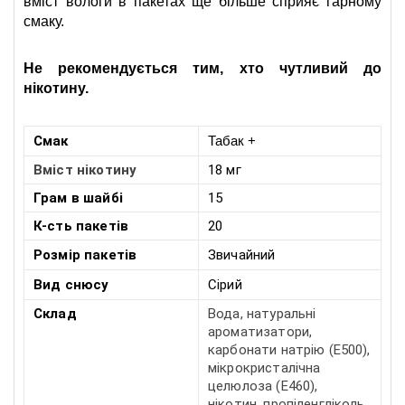
вміст вологи в пакетах ще більше сприяє гарному 
смаку. 
Не рекомендується тим, хто чутливий до 
нікотину.
Смак
Табак +
Вміст нікотину
18 мг
Грам в шайбі
15
К-сть пакетів
20
Розмір
пакетів
Звичайний
Вид снюсу
Сірий
Склад
Вода, натуральні
ароматизатори,
карбонати натрію (E500),
мікрокристалічна
целюлоза (E460),
нікотин, пропіленгліколь