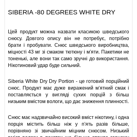
SIBERIA -80 DEGREES WHITE DRY
Цей продукт можна назвати класикою шведського 
снюсу. Довгого опису він не потребує, потрібно 
брати і пробувати. Снюс шведського виробництва, 
міцності 43 мг зі смаком тютюну і м'яти. Пакетики не 
тоненькі, але вони так само зручні до використання. 
Нікотиновий удар буде сильний.
Siberia White Dry Dry Portion - це готовий порційний 
снюс. Продукт має дуже виражений м'ятний смак і 
поставляється у вигляді сухих порцій з більш 
низьким вмістом вологи, що дає зниження плинності.
Снюс має надзвичайно високий вміст нікотину, і одна 
порція містить більш ніж у п'ять разів більше, 
порівняно зі звичайним міцним снюсом. Низький 