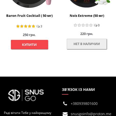
Baron Fruit Cocktail ( 50 мг)
Nois Extreme (50 мг)
0
3
220 грн.
250 грн.
НЕТ В НАЛИЧИИ
КУПИТИ
ЗВ'ЯЗОК ІЗ НАМИ
+380939801600
Раді вітати Тебе у найкращому
snusgoinfo@proton.me