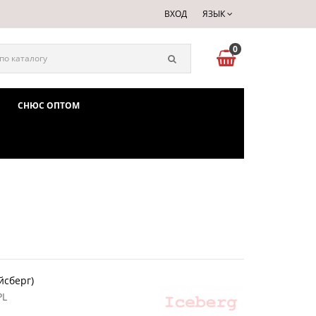
ВХОД
ЯЗЫК
0
СНЮС ОПТОМ
йсберг)
PL