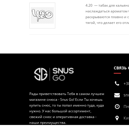
4.20 — табак для кальян
наслаждаться ароматом 
раскрываются плавно и 
тягой, что делает его о
СВЯЗЬ
+3
Рады приветствовать Тебя в самом лучшем
sn
магазине снюса - Snus Go! Если Ты хочешь
купить снюс, то ты попал именно туда, куда
Пн
нужно. У нас большой ассортимент,
свежий снюс и оперативная доставка -
Ки
наши преимущества.