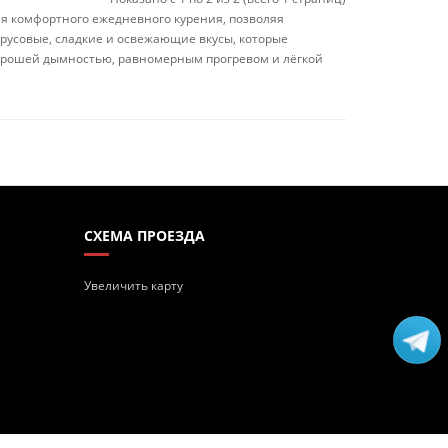
ля комфортного ежедневного курения, позволяя
русовые, сладкие и освежающие вкусы, которые
хорошей дымностью, равномерным прогревом и лёгкой
СХЕМА ПРОЕЗДА
Увеличить карту