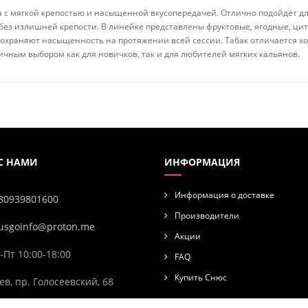
а с мягкой крепостью и насыщенной вкусопередачей. Отлично подойдёт д
без излишней крепости. В линейке представлены фруктовые, ягодные, цит
сохраняют насыщенность на протяжении всей сессии. Табак отличается 
тличным выбором как для новичков, так и для любителей мягких кальянов.
 С НАМИ
ИНФОРМАЦИЯ
Информация о доставке
80939801600
Производители
usgoinfo@proton.me
Акции
-Пт 10:00-18:00
FAQ
Купить Снюс
ев, пр. Голосеевский, 68