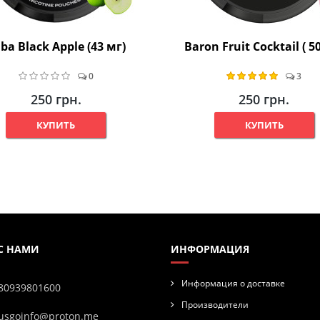
ba Black Apple (43 мг)
Baron Fruit Cocktail ( 5
0
3
250 грн.
250 грн.
КУПИТЬ
КУПИТЬ
 С НАМИ
ИНФОРМАЦИЯ
Информация о доставке
80939801600
Производители
usgoinfo@proton.me