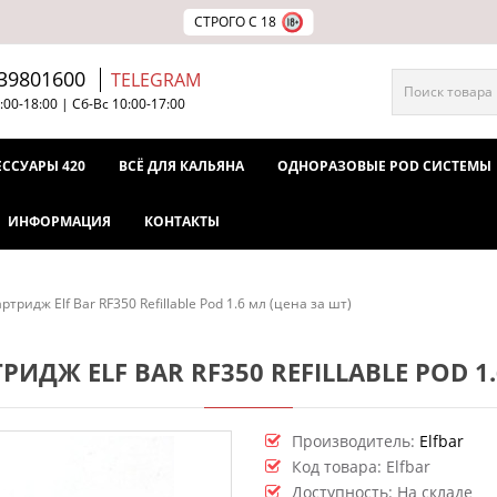
СТРОГО С 18
39801600
TELEGRAM
:00-18:00 | Сб-Вс 10:00-17:00
ЕССУАРЫ 420
ВСЁ ДЛЯ КАЛЬЯНА
ОДНОРАЗОВЫЕ POD СИСТЕМЫ
ИНФОРМАЦИЯ
КОНТАКТЫ
ртридж Elf Bar RF350 Refillable Pod 1.6 мл (цена за шт)
РИДЖ ELF BAR RF350 REFILLABLE POD 1
Производитель:
Elfbar
Код товара:
Elfbar
Доступность: На складе