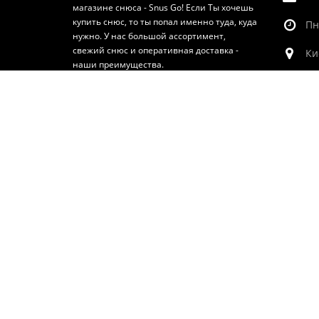
магазине снюса - Snus Go! Если Ты хочешь
купить снюс, то ты попал именно туда, куда
Пн
нужно. У нас большой ассортимент,
свежий снюс и оперативная доставка -
Ки
наши преимущества.
TELEGRAM
SNUS GO © 2020-2026