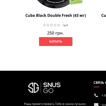
Cuba Black Double Fresh (43 мг)
Cu
0
250 грн.
КУПИТЬ
СВЯЗЬ
+3
Рады приветствовать Тебя в самом лучшем
sn