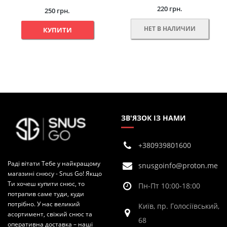
220 грн.
250 грн.
НЕТ В НАЛИЧИИ
КУПИТИ
ЗВ'ЯЗОК ІЗ НАМИ
+380939801600
Раді вітати Тебе у найкращому
snusgoinfo@proton.me
магазині снюсу - Snus Go! Якщо
Ти хочеш купити снюс, то
Пн-Пт 10:00-18:00
потрапив саме туди, куди
потрібно. У нас великий
Київ, пр. Голосіївський,
асортимент, свіжий снюс та
68
оперативна доставка – наші