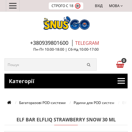
СТРОГО С 18
ВХІД
МОВА
+380939801600
TELEGRAM
Пн-Пт 10:00-18:00 | Сб-Нд 10:00-17:00
0
Категорії
Багаторазові POD-системи
Рідини для POD систем
Elf B
ELF BAR ELFLIQ STRAWBERRY SNOW 30 ML